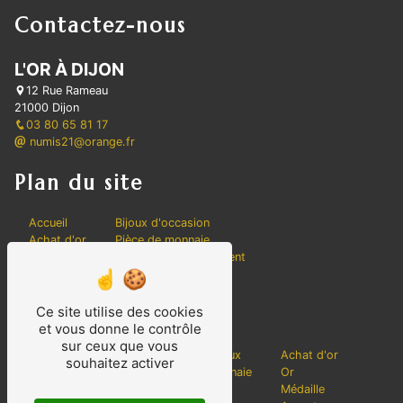
Contactez-nous
L'OR À DIJON
12 Rue Rameau
21000 Dijon
03 80 65 81 17
numis21@orange.fr
Plan du site
Accueil
Bijoux d'occasion
Achat d'or
Pièce de monnaie
Contact
Conseils investissement
Vente d'or
Actualités
Nos prestations
Ce site utilise des cookies
et vous donne le contrôle
sur ceux que vous
Billet
Achat de bijoux
Achat d'or
souhaitez activer
Platine
Vente de monnaie
Or
Argenterie
Monnaie
Médaille